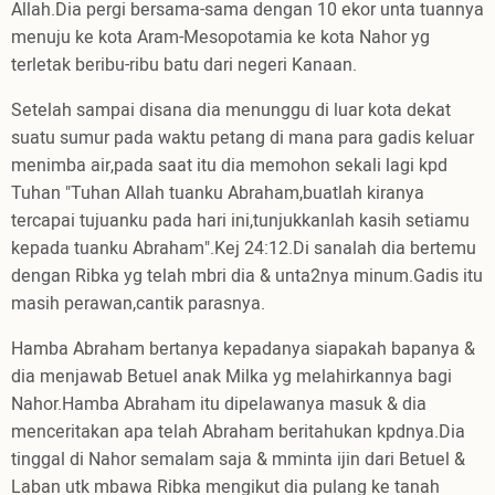
Allah.Dia pergi bersama-sama dengan 10 ekor unta tuannya
menuju ke kota Aram-Mesopotamia ke kota Nahor yg
terletak beribu-ribu batu dari negeri Kanaan.
Setelah sampai disana dia menunggu di luar kota dekat
suatu sumur pada waktu petang di mana para gadis keluar
menimba air,pada saat itu dia memohon sekali lagi kpd
Tuhan "Tuhan Allah tuanku Abraham,buatlah kiranya
tercapai tujuanku pada hari ini,tunjukkanlah kasih setiamu
kepada tuanku Abraham".Kej 24:12.Di sanalah dia bertemu
dengan Ribka yg telah mbri dia & unta2nya minum.Gadis itu
masih perawan,cantik parasnya.
Hamba Abraham bertanya kepadanya siapakah bapanya &
dia menjawab Betuel anak Milka yg melahirkannya bagi
Nahor.Hamba Abraham itu dipelawanya masuk & dia
menceritakan apa telah Abraham beritahukan kpdnya.Dia
tinggal di Nahor semalam saja & mminta ijin dari Betuel &
Laban utk mbawa Ribka mengikut dia pulang ke tanah