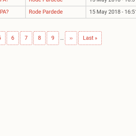
 PA?
Rode Pardede
15 May 2018 - 16:5
Page
5
Page
6
Page
7
Page
8
Page
9
…
Next
››
Last
Last »
page
page