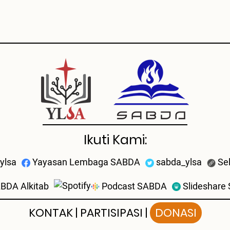
Ikuti Kami:
ylsa
Yayasan Lembaga SABDA
sabda_ylsa
Se
BDA Alkitab
Podcast SABDA
Slideshare
KONTAK
|
PARTISIPASI
|
DONASI