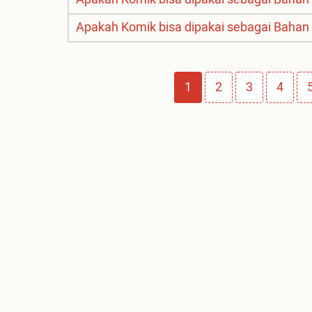
Apakah Komik bisa dipakai sebagai Bahan
Pagination
Page
1
Page
2
Page
3
Page
4