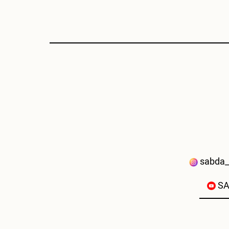
sabda_
SA