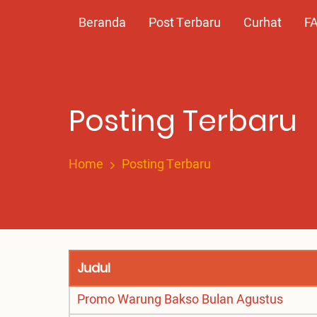
Skip
Main
Beranda
Post Terbaru
Curhat
F
to
main
navigation
content
Posting Terbaru
Home
Posting Terbaru
Judul
Promo Warung Bakso Bulan Agustus