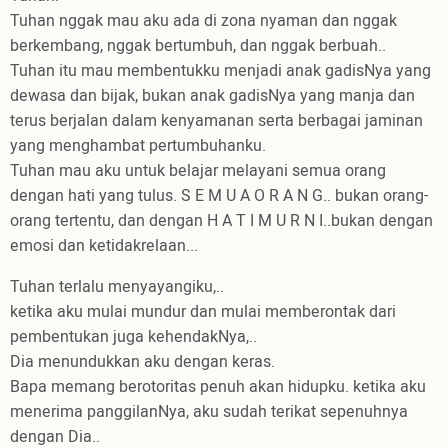
Tuhan nggak mau aku ada di zona nyaman dan nggak
berkembang, nggak bertumbuh, dan nggak berbuah..
Tuhan itu mau membentukku menjadi anak gadisNya yang
dewasa dan bijak, bukan anak gadisNya yang manja dan
terus berjalan dalam kenyamanan serta berbagai jaminan
yang menghambat pertumbuhanku.
Tuhan mau aku untuk belajar melayani semua orang
dengan hati yang tulus. S E M U A O R A N G.. bukan orang-
orang tertentu, dan dengan H A T I M U R N I..bukan dengan
emosi dan ketidakrelaan...
Tuhan terlalu menyayangiku,..
ketika aku mulai mundur dan mulai memberontak dari
pembentukan juga kehendakNya,..
Dia menundukkan aku dengan keras.
Bapa memang berotoritas penuh akan hidupku. ketika aku
menerima panggilanNya, aku sudah terikat sepenuhnya
dengan Dia..