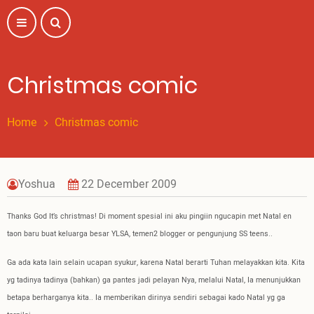
Skip
to
main
content
Christmas comic
Home
Christmas comic
Yoshua
22 December 2009
Thanks God It’s christmas! Di moment spesial ini aku pingiin ngucapin met Natal en
taon baru buat keluarga besar YLSA, temen2 blogger or pengunjung SS teens..
Ga ada kata lain selain ucapan syukur, karena Natal berarti Tuhan melayakkan kita. Kita
yg tadinya tadinya (bahkan) ga pantes jadi pelayan Nya, melalui Natal, Ia menunjukkan
betapa berharganya kita.. Ia memberikan dirinya sendiri sebagai kado Natal yg ga