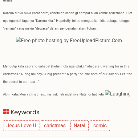
ternilai
Karena diriku suka corat-coret, kebetulan kapan gt sempat bikin komik sederhana. Plot
nya ngambil lagunya “Karena kita.” Hopefully, ini bs menguatkan kita sebagai blogger
“remaja” yang makin “dewasa” dalam pengenalan akan Tuhan.
Mengutip kata seorang sahabat (hehe..hobi ngejiplak), “what are u waiting for in this
christmas? A long holiday? A big present? A party? or.. the born of our savior? Let it be
the secret in our heart..”
Akhir kata, Merry christmas.. met nikmati indahnya Natal di hati kita
Keywords
Jesus Love U
christmas
Natal
comic