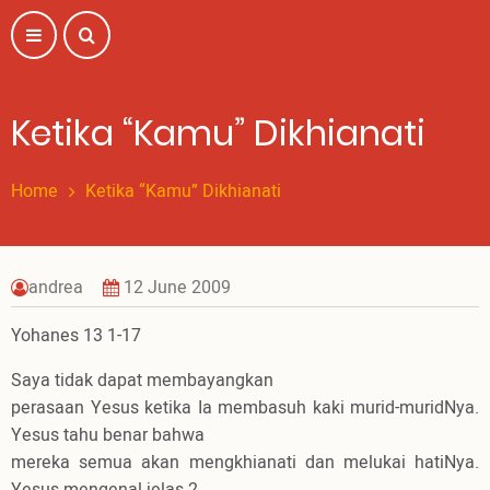
Skip
to
main
content
Ketika “Kamu” Dikhianati
Home
Ketika “Kamu” Dikhianati
andrea
12 June 2009
Yohanes 13 1-17
Saya tidak dapat membayangkan
perasaan Yesus ketika Ia membasuh kaki murid-muridNya.
Yesus tahu benar bahwa
mereka semua akan mengkhianati dan melukai hatiNya.
Yesus mengenal jelas 2