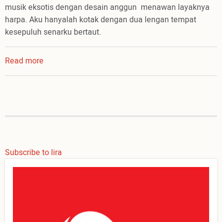
musik eksotis dengan desain anggun menawan layaknya
harpa. Aku hanyalah kotak dengan dua lengan tempat
kesepuluh senarku bertaut.
Read more
about
Lets
get
the
beat
Subscribe to lira