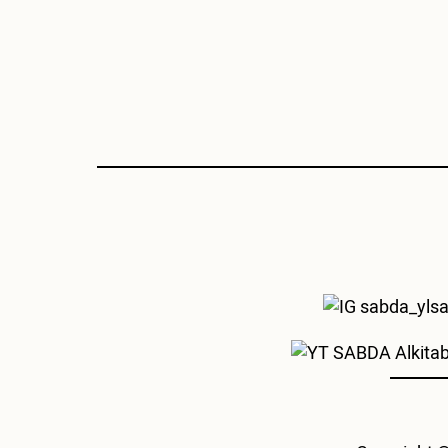
sabda_yls
SABDA Alkita