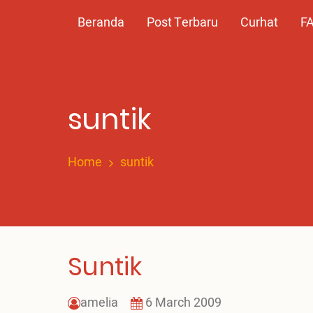
Skip
Main
Beranda
Post Terbaru
Curhat
F
to
main
navigation
content
suntik
Home
suntik
Suntik
amelia
6 March 2009