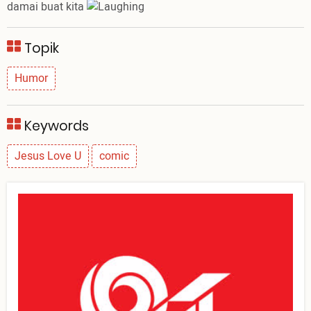
damai buat kita
Topik
Humor
Keywords
Jesus Love U
comic