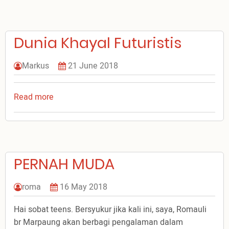
ku
Untuk
Pertumbuhan
Dunia Khayal Futuristis
Rohaniku
Markus
21 June 2018
Read more
about
Dunia
Khayal
Futuristis
PERNAH MUDA
roma
16 May 2018
Hai sobat teens. Bersyukur jika kali ini, saya, Romauli
br Marpaung akan berbagi pengalaman dalam