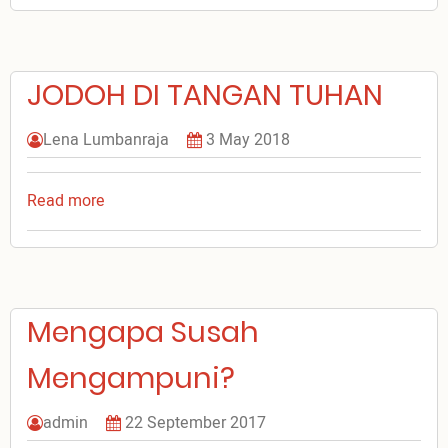
Komik
bisa
dipakai
JODOH DI TANGAN TUHAN
sebagai
Bahan
PA?
Lena Lumbanraja
3 May 2018
Read more
about
JODOH
DI
TANGAN
TUHAN
Mengapa Susah
Mengampuni?
admin
22 September 2017