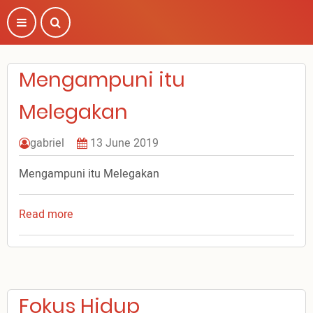
Skip
to
main
content
Mengampuni itu
Melegakan
gabriel
13 June 2019
Mengampuni itu Melegakan
Read more
about
Mengampuni
itu
Melegakan
Fokus Hidup