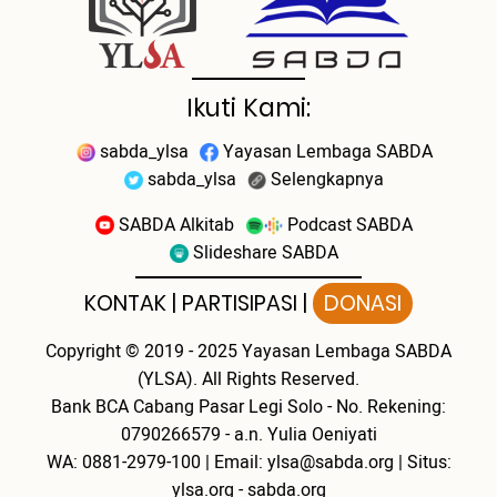
Ikuti Kami:
sabda_ylsa
Yayasan Lembaga SABDA
sabda_ylsa
Selengkapnya
SABDA Alkitab
Podcast SABDA
Slideshare SABDA
KONTAK
|
PARTISIPASI
|
DONASI
Copyright
© 2019 - 2025
Yayasan Lembaga SABDA
(YLSA).
All Rights Reserved.
Bank BCA Cabang Pasar Legi Solo - No. Rekening:
0790266579 - a.n. Yulia Oeniyati
WA:
0881-2979-100
| Email:
ylsa@sabda.org
| Situs:
ylsa.org
-
sabda.org