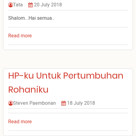
Tata
20 July 2018
Shalom...Hai semua..
Read more
about
Yuk..Menginjili
Para
Kaum
Muda!
HP-ku Untuk Pertumbuhan
Rohaniku
Steven Paembonan
18 July 2018
Read more
about
HP-