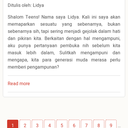
Ditulis oleh: Lidya
Shalom Teens! Nama saya Lidya. Kali ini saya akan
memaparkan sesuatu yang sebenarnya, bukan
sebenarnya sih, tapi sering menjadi gejolak dalam hati
dan pikiran kita. Berkaitan dengan hal mengampuni,
aku punya pertanyaan pembuka nih sebelum kita
masuk lebih dalam, Sulitkah mengampuni dan
mengapa, kita para generasi muda merasa perlu
memberi pengampunan?
Read more
about
Mengapa
Susah
Mengampuni?
Pagination
Page
1
Page
2
Page
3
Page
4
Page
5
Page
6
Page
7
Page
8
Page
9
…